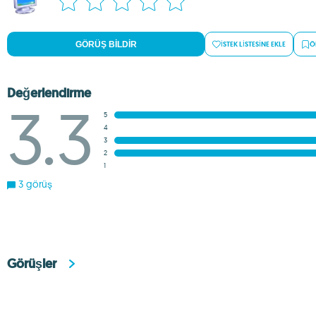
GÖRÜŞ BILDIR
İSTEK LISTESINE EKLE
Ö
Değerlendirme
3.3
5
4
3
2
1
3 görüş
Görüşler