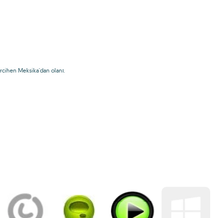
rcihen Meksika'dan olanı.