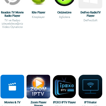
Readon TV Movie
Kite Player
OnLineLive
DelFeo RadioTV
Radio Player
Player
Kiteplayer
JlgSolera
TV ve Radyo
DelFeoSoft
izleyebileceğiniz
Video Oynatıcısı
Movies & TV
Zoom Player
IPEXO IPTV Player
IPTVnator
Stream