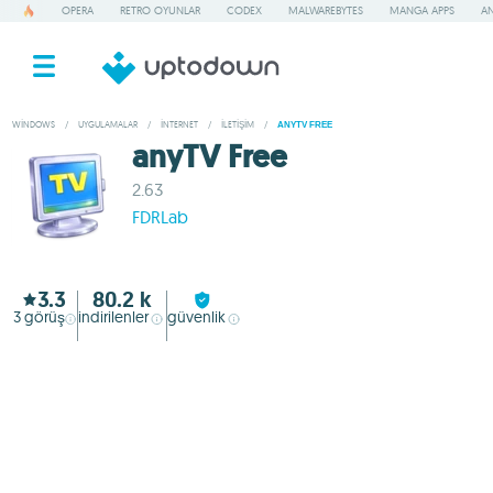
OPERA
RETRO OYUNLAR
CODEX
MALWAREBYTES
MANGA APPS
AN
WINDOWS
/
UYGULAMALAR
/
İNTERNET
/
İLETIŞIM
/
ANYTV FREE
anyTV Free
2.63
FDRLab
3.3
80.2 k
3
görüş
indirilenler
güvenlik