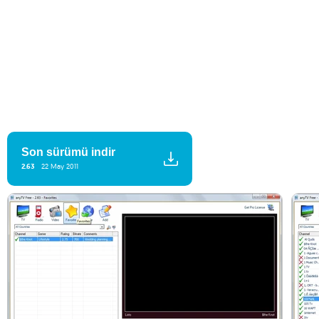
Son sürümü indir
2.63
22 May 2011