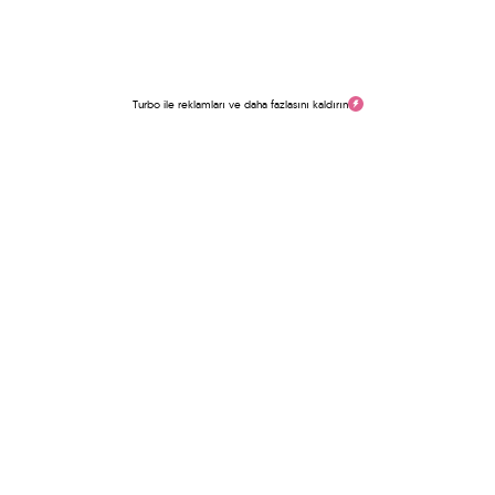
Turbo ile reklamları ve daha fazlasını kaldırın