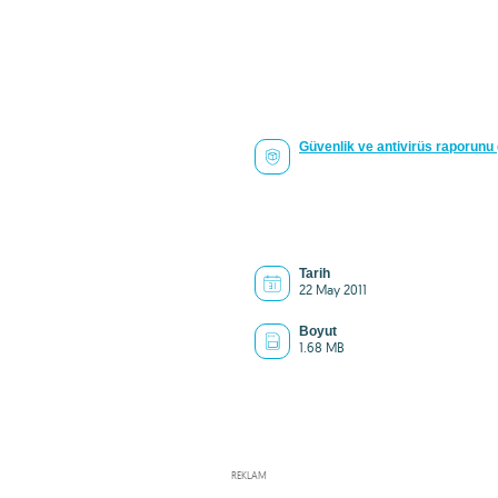
Güvenlik ve antivirüs raporunu
Tarih
22 May 2011
Boyut
1.68 MB
REKLAM