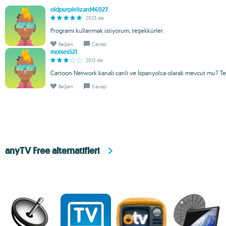
oldpurplelizard46027
2023 de
Programı kullanmak istiyorum, teşekkürler.
Beğen
Cevap
moises521
2013 de
Cartoon Network kanalı canlı ve İspanyolca olarak mevcut mu? Te
Beğen
Cevap
anyTV Free alternatifleri