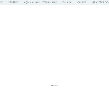
KI
PROTEUS
AÇIK KAYNAKLI UYGULAMALAR
OLLAMA
CALIBRE
YAPAY ZEKA G
REKLAM