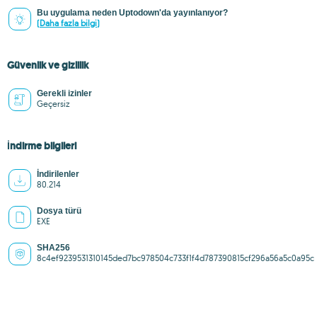
Bu uygulama neden Uptodown'da yayınlanıyor?
(Daha fazla bilgi)
Güvenlik ve gizlilik
Gerekli izinler
Geçersiz
İndirme bilgileri
İndirilenler
80.214
Dosya türü
EXE
SHA256
8c4ef9239531310145ded7bc978504c733f1f4d787390815cf296a56a5c0a95c