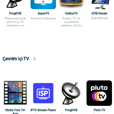
ProgDVB
SuperTV
OnlineTV
DVB Dream
Bilgisayarınızda
Sunshine Software
Radyo, TV ve
DVB DREAM
çevrim içi TV
uluslararası
izlemenin en
haberler tek bir
kolay yolu
uygulamada
Çevrim İçi TV
SSuite Free TV-
IPTV Stream Player
ProgDVB
Pluto TV
App